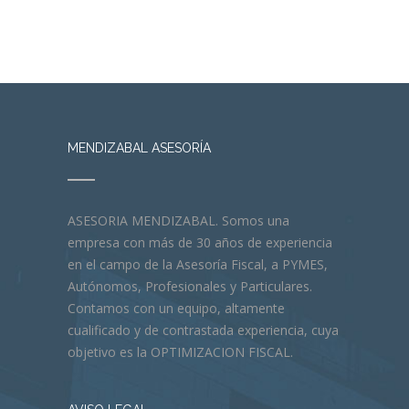
MENDIZABAL ASESORÍA
ASESORIA MENDIZABAL. Somos una
empresa con más de 30 años de experiencia
en el campo de la Asesoría Fiscal, a PYMES,
Autónomos, Profesionales y Particulares.
Contamos con un equipo, altamente
cualificado y de contrastada experiencia, cuya
objetivo es la OPTIMIZACION FISCAL.