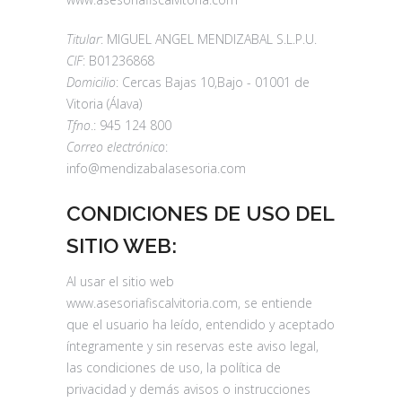
Titular
: MIGUEL ANGEL MENDIZABAL S.L.P.U.
CIF
: B01236868
Domicilio
: Cercas Bajas 10,Bajo - 01001 de
Vitoria (Álava)
Tfno
.: 945 124 800
Correo electrónico
:
info@mendizabalasesoria.com
CONDICIONES DE USO DEL
SITIO WEB:
Al usar el sitio web
www.asesoriafiscalvitoria.com, se entiende
que el usuario ha leído, entendido y aceptado
íntegramente y sin reservas este aviso legal,
las condiciones de uso, la política de
privacidad y demás avisos o instrucciones