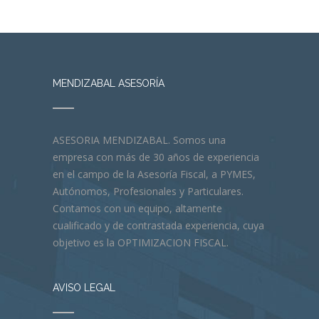
MENDIZABAL ASESORÍA
ASESORIA MENDIZABAL. Somos una
empresa con más de 30 años de experiencia
en el campo de la Asesoría Fiscal, a PYMES,
Autónomos, Profesionales y Particulares.
Contamos con un equipo, altamente
cualificado y de contrastada experiencia, cuya
objetivo es la OPTIMIZACION FISCAL.
AVISO LEGAL